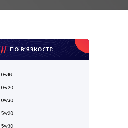
ПО В’ЯЗКОСТІ:
0w16
0w20
0w30
5w20
5w30