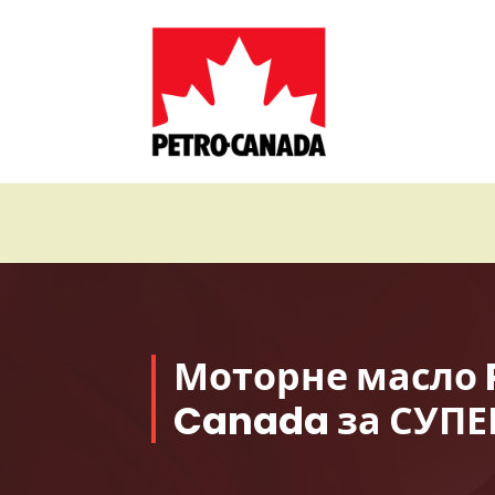
Перейти
до
контенту
Petro Canada
Моторне масло 
Canada за СУП