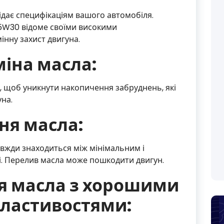
ідає специфікаціям вашого автомобіля.
5W30 відоме своїми високими
інну захист двигуна.
міна масла:
, щоб уникнути накопичення забруднень, які
на.
вня масла:
вжди знаходиться між мінімальним і
. Перелив масла може пошкодити двигун.
я масла з хорошими
ластивостями: