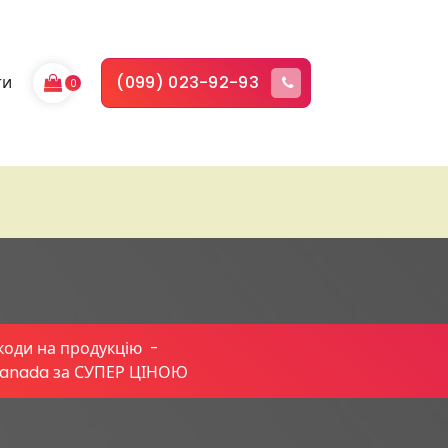
ти
(099) 023-92-93
0
коди на продукцію
-
Canada за СУПЕР ЦІНОЮ