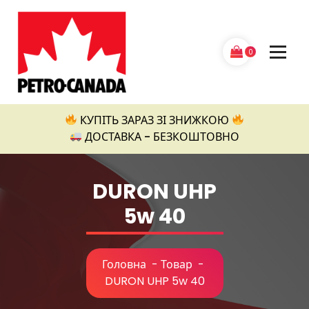
Перейти
до
контенту
0
Petro Canada
КУПІТЬ ЗАРАЗ ЗІ ЗНИЖКОЮ
ДОСТАВКА - БЕЗКОШТОВНО
DURON UHP
5w 40
Головна
-
Товар
-
DURON UHP 5w 40