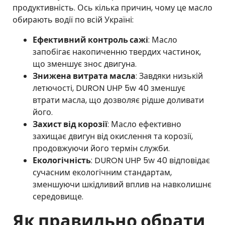
продуктивність. Ось кілька причин, чому це масло
обирають водії по всій Україні:
Ефективний контроль сажі
: Масло
запобігає накопиченню твердих частинок,
що зменшує знос двигуна.
Знижена витрата масла
: Завдяки низькій
летючості, DURON UHP 5w 40 зменшує
втрати масла, що дозволяє рідше доливати
його.
Захист від корозії
: Масло ефективно
захищає двигун від окислення та корозії,
продовжуючи його термін служби.
Екологічність
: DURON UHP 5w 40 відповідає
сучасним екологічним стандартам,
зменшуючи шкідливий вплив на навколишнє
середовище.
Як правильно обрати