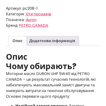
5w
0
8
40
Артикул:
pc208-1
7
кількість
Категорія:
Хіти продажів
г
Позначка:
duron
г
р
Бренд:
PETRO CANADA
р
н
н
Опис
Додаткова інформація
Опис
Чому обирають?
Моторне масло DURON UHP 5W40 від PETRO
CANADA – це результат сучасних технологій, які
забезпечують максимальний захист двигуна та
знижують витрати на технічне обслуговування.
Основні переваги цього продукту:
Надійний захист двигуна
: Завдяки