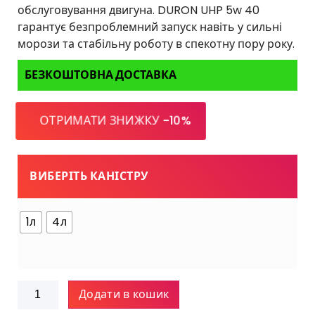
ц
і
обслуговування двигуна. DURON UHP 5w 40
і
н
гарантує безпроблемний запуск навіть у сильні
н
:
морози та стабільну роботу в спекотну пору року.
:
в
в
і
БЕЗКОШТОВНА ДОСТАВКА
і
д
д
5
ОТРИМАТИ ЗНИЖКУ -10%
5
3
0
5
8
г
ВИБЕРІТЬ КАНІСТРУ
г
р
р
н
1л
4л
н
д
д
о
о
2
1
'
DURON
'
0
Додати в кошик
UHP
9
0