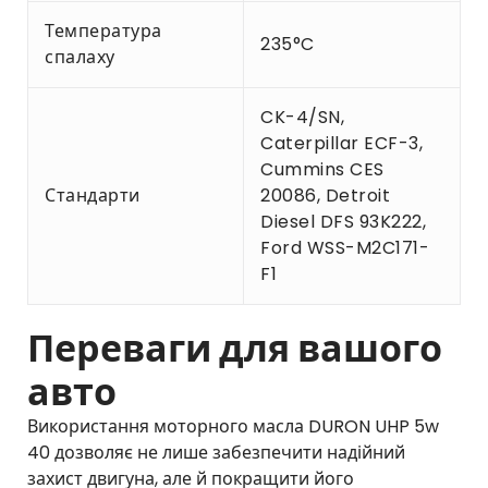
Температура
235°C
спалаху
CK-4/SN,
Caterpillar ECF-3,
Cummins CES
Стандарти
20086, Detroit
Diesel DFS 93K222,
Ford WSS-M2C171-
F1
Переваги для вашого
авто
Використання моторного масла DURON UHP 5w
40 дозволяє не лише забезпечити надійний
захист двигуна, але й покращити його