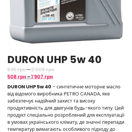
DURON UHP 5w 40
Д
535
грн
–
2'008
грн
Д
і
508
грн
–
1'907
грн
і
а
DURON UHP 5w 40
– синтетичне моторне масло
а
п
від відомого виробника PETRO CANADA, яке
п
а
забезпечує надійний захист та високу
а
з
продуктивність для двигунів будь-якого типу. Цей
з
о
продукт спеціально розроблений для експлуатації
о
н
в умовах українського клімату, де значні перепади
н
ц
температур вимагають особливого підходу до