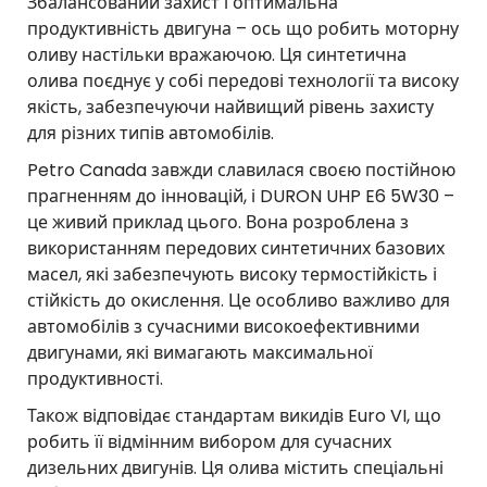
Збалансований захист і оптимальна
продуктивність двигуна – ось що робить моторну
оливу настільки вражаючою. Ця синтетична
олива поєднує у собі передові технології та високу
якість, забезпечуючи найвищий рівень захисту
для різних типів автомобілів.
Petro Canada завжди славилася своєю постійною
прагненням до інновацій, і DURON UHP E6 5W30 –
це живий приклад цього. Вона розроблена з
використанням передових синтетичних базових
масел, які забезпечують високу термостійкість і
стійкість до окислення. Це особливо важливо для
автомобілів з сучасними високоефективними
двигунами, які вимагають максимальної
продуктивності.
Також відповідає стандартам викидів Euro VI, що
робить її відмінним вибором для сучасних
дизельних двигунів. Ця олива містить спеціальні