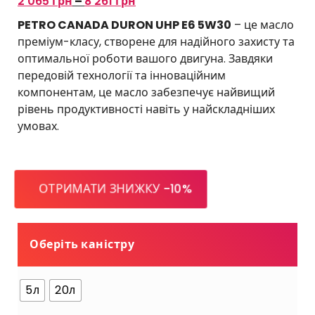
Д
і
2'065
грн
–
8'261
грн
і
а
PETRO CANADA DURON UHP E6 5W30
– це масло
а
п
преміум-класу, створене для надійного захисту та
п
а
оптимальної роботи вашого двигуна. Завдяки
а
з
передовій технології та інноваційним
з
о
компонентам, це масло забезпечує найвищий
о
н
рівень продуктивності навіть у найскладніших
н
ц
умовах.
ц
і
і
н
н
:
:
в
ОТРИМАТИ ЗНИЖКУ -10%
в
і
і
д
д
2
Оберіть каністру
2
'
'
1
0
7
5л
20л
6
4