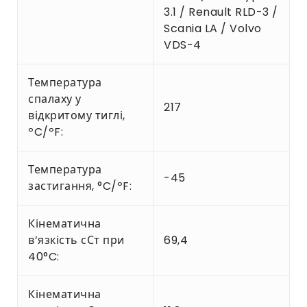
3.1 / Renault RLD-3 /
Scania LA / Volvo
VDS-4
Температура
спалаху у
217
відкритому тиглі,
ºC/ºF:
Температура
-45
застигання, °C/ºF:
Кінематична
в’язкість сСт при
69,4
40°C:
Кінематична