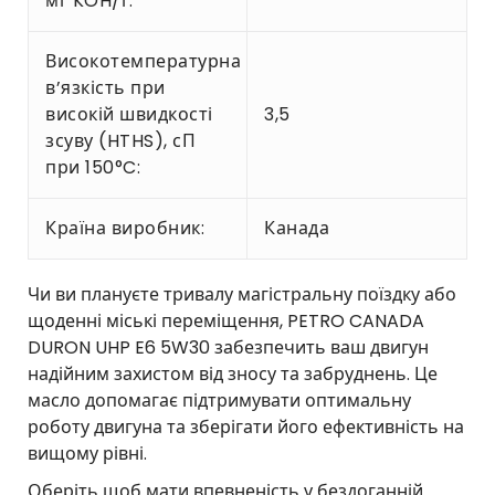
мг KOH/г:
Високотемпературна
в’язкість при
високій швидкості
3,5
зсуву (HTHS), сП
при 150°C:
Країна виробник:
Канада
Чи ви плануєте тривалу магістральну поїздку або
щоденні міські переміщення, PETRO CANADA
DURON UHP E6 5W30 забезпечить ваш двигун
надійним захистом від зносу та забруднень. Це
масло допомагає підтримувати оптимальну
роботу двигуна та зберігати його ефективність на
вищому рівні.
Оберіть щоб мати впевненість у бездоганній