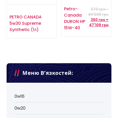
Petro-
379
грн
–
Діап
Canada
49'588
грн
PETRO CANADA
цін:
360
грн
–
DURON HP
5w30 Supreme
від
Діап
47'109
грн
15W-40
Synthetic (1л)
379 
цін:
до
від
49'5
360 
до
47'10
Меню В’язкостей:
0w16
0w20