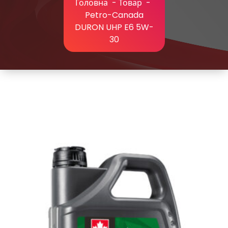
Головна
-
Товар
-
Petro-Canada
DURON UHP E6 5W-
30