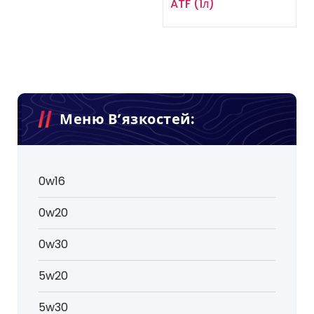
ATF (1л)
Меню В’язкостей:
0w16
0w20
0w30
5w20
5w30