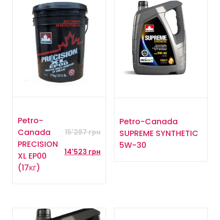
Petro-
Petro-Canada
Canada
SUPREME SYNTHETIC
15'287
грн
PRECISION
5W-30
14'523
грн
XL EP00
(17кг)