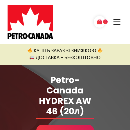
Перейти
до
контенту
0
Petro Canada
КУПІТЬ ЗАРАЗ ЗІ ЗНИЖКОЮ
ДОСТАВКА - БЕЗКОШТОВНО
Petro-
Canada
HYDREX AW
46 (20л)