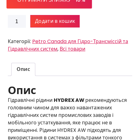
Petro-
Додати в кошик
Canada
HYDREX
AW
Категорії:
Petro Canada для Гідро-Трансміссій та
46
Гідравлічних систем
,
Всі товари
(20л)
кількість
Опис
Опис
Гідравлічні рідини
HYDREX AW
рекомендуються
головним чином для важко навантажених
гідравлічних систем промислових заводів і
мобільного устаткування, яке працює не в
приміщенні. Рідини HYDREX AW підходять для
використання в системах з фільтрами тонкого