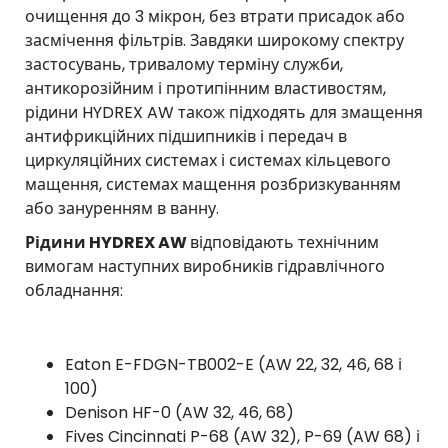
очищення до 3 мікрон, без втрати присадок або
засмічення фільтрів. Завдяки широкому спектру
застосувань, тривалому терміну служби,
антикорозійним і протипінним властивостям,
рідини HYDREX AW також підходять для змащення
антифрикційних підшипників і передач в
циркуляційних системах і системах кільцевого
мащення, системах мащення розбризкуванням
або зануренням в ванну.
Рідини HYDREX AW
відповідають технічним
вимогам наступних виробників гідравлічного
обладнання:
Eaton E-FDGN-TB002-E (AW 22, 32, 46, 68 і
100)
Denison HF-0 (AW 32, 46, 68)
Fives Cincinnati P-68 (AW 32), P-69 (AW 68) і