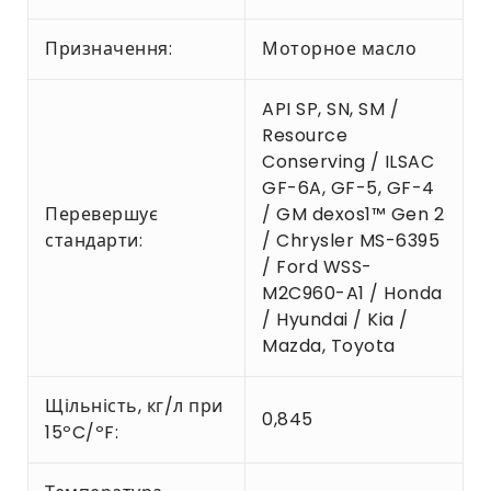
Призначення:
Моторное масло
API SP, SN, SM /
Resource
Conserving / ILSAC
GF-6A, GF-5, GF-4
Перевершує
/ GM dexos1™ Gen 2
стандарти:
/ Chrysler MS-6395
/ Ford WSS-
M2C960-A1 / Honda
/ Hyundai / Kia /
Mazda, Toyota
Щільність, кг/л при
0,845
15ºC/ºF: