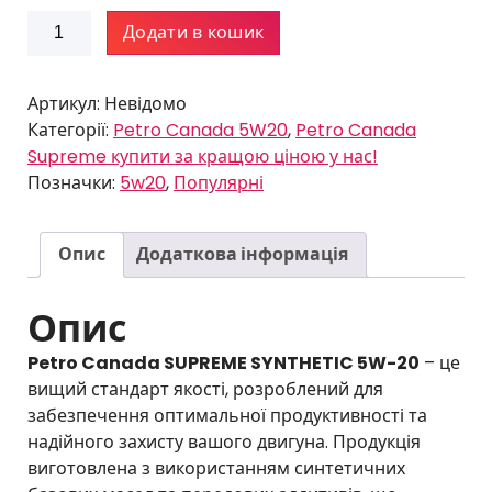
н
р
Petro
Додати в кошик
д
н
Canada
о
д
SUPREME
2
о
SYNTHETIC
Артикул:
Невідомо
'
2
5W20
Категорії:
Petro Canada 5W20
,
Petro Canada
1
'
кількість
Supreme купити за кращою ціною у нас!
1
0
Позначки:
5w20
,
Популярні
3
0
7
Опис
Додаткова інформація
г
р
г
н
р
Опис
н
Petro Canada SUPREME SYNTHETIC 5W-20
– це
вищий стандарт якості, розроблений для
забезпечення оптимальної продуктивності та
надійного захисту вашого двигуна. Продукція
виготовлена з використанням синтетичних