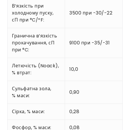
В’язкість при
холодному пуску,
3500 при -30/-22
сП при °C/ºF:
Гранична в’язкість
прокачування, сП
9100 при -35/-31
при °C:
Летючість (Noack),
10,0
% втрат:
Сульфатна зола,
0,90
% маси:
Сірка, % маси:
0,28
Фосфор, % маси:
0,08