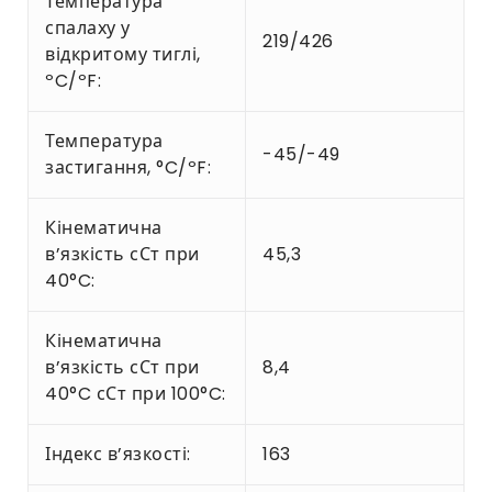
Температура
спалаху у
219/426
відкритому тиглі,
ºC/ºF:
Температура
-45/-49
застигання, °C/ºF:
Кінематична
в’язкість сСт при
45,3
40°C:
Кінематична
в’язкість сСт при
8,4
40°C сСт при 100°C:
Індекс в’язкості:
163