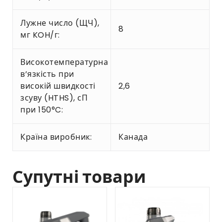
Лужне число (ЩЧ),
8
мг KOH/г:
Високотемпературна
в’язкість при
високій швидкості
2,6
зсуву (HTHS), сП
при 150°C:
Країна виробник:
Канада
Супутні товари