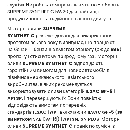
служби. Не робіть компромісів з якістю – оберіть
SUPREME SYNTHETIC 5W20 для найвищої
продуктивності та надійності вашого двигуна.
Моторні оливи
SUPREME
SYNTHETIC
рекомендовані для використання
протягом всього року в двигунах, що працюють
на бензині, бензині з вмістом етанолу (аж до
E85
),
пропану і стиснутому природному газі. Моторні
оливи
SUPREME SYNTHETIC
відповідають
гарантійним вимогам для нових автомобілів
північноамериканського і азіатського
виробництва, в яких рекомендується
використовувати оливи категорій
ILSAC GF-6 і
API SP,
і перевершують їх. Вони повністю
відповідають вимогам попередніх
стандартів
ILSAC і API
, включаючи
ILSAC GF-5
(
за
винятком
SAE 0W-16) і
API SN, SN PLUS.
Моторні
оливи
SUPREME SYNTHETIC
повністю сумісні з