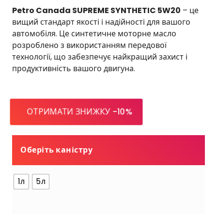
а
і
Petro Canada SUPREME SYNTHETIC 5W20
– це
п
а
вищий стандарт якості і надійності для вашого
а
п
автомобіля. Це синтетичне моторне масло
з
а
розроблено з використанням передової
о
з
технології, що забезпечує найкращий захист і
н
о
продуктивність вашого двигуна.
ц
н
і
ц
н
і
:
н
ОТРИМАТИ ЗНИЖКУ -10%
в
:
і
в
д
і
Оберіть каністру
4
д
4
4
7
2
1л
5л
5
г
р
г