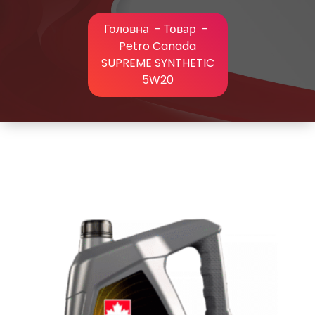
Головна
-
Товар
-
Petro Canada
SUPREME SYNTHETIC
5W20