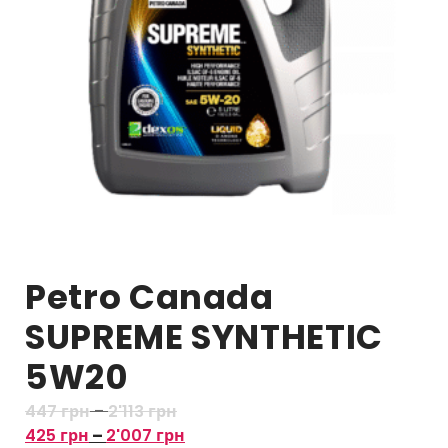
Petro Canada
SUPREME SYNTHETIC
5W20
Д
447
грн
–
2'113
грн
і
Д
425
грн
–
2'007
грн