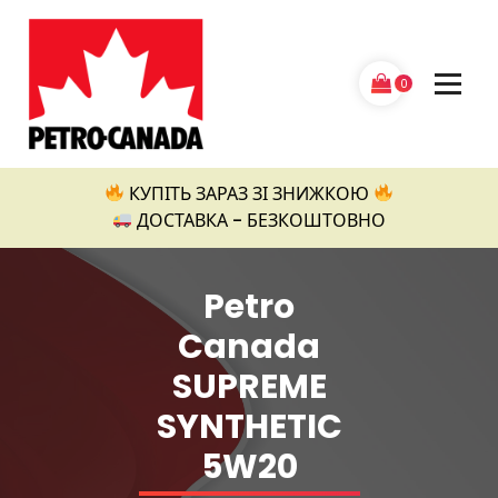
Перейти
до
контенту
0
Petro Canada
КУПІТЬ ЗАРАЗ ЗІ ЗНИЖКОЮ
ДОСТАВКА - БЕЗКОШТОВНО
Petro
Canada
SUPREME
SYNTHETIC
5W20