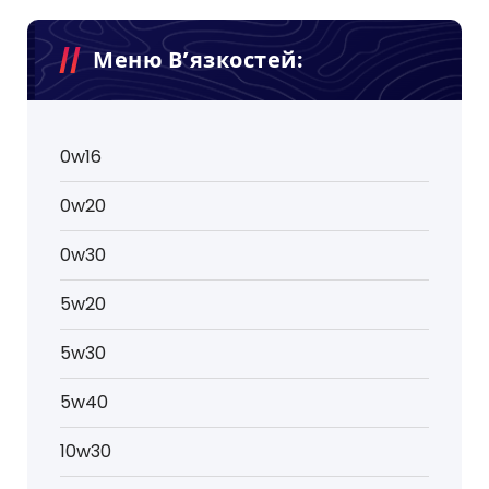
Меню В’язкостей:
0w16
0w20
0w30
5w20
5w30
5w40
10w30