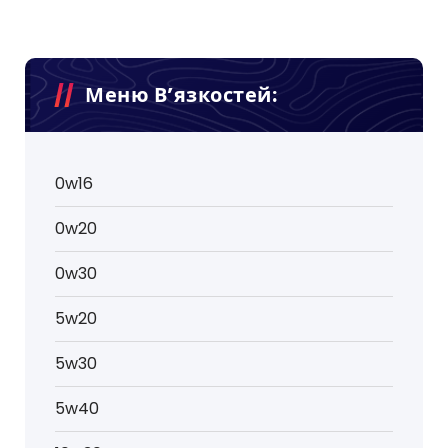
Меню В’язкостей:
0w16
0w20
0w30
5w20
5w30
5w40