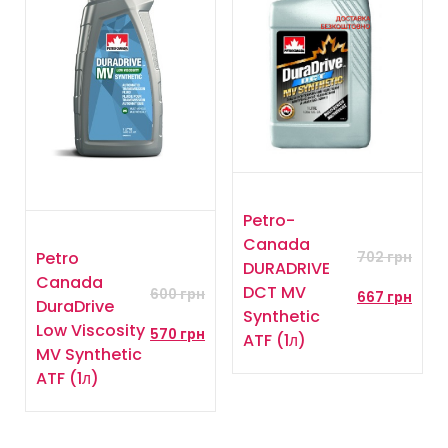
Petro-
Canada
Petro
702
грн
DURADRIVE
Canada
DCT MV
600
грн
667
грн
DuraDrive
Synthetic
Low Viscosity
570
грн
ATF (1л)
MV Synthetic
ATF (1л)