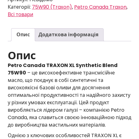
1
8
Synthetic
Категорії:
75W90 (Traxon)
,
Petro Canada Traxon
,
1
Blend
Всі товари
г
75W90
г
р
кількість
р
н
Опис
Додаткова інформація
н
д
д
о
Опис
о
1
1
3
Petro Canada TRAXON XL Synthetic Blend
3
'
75W90
– це високоефективне трансмісійне
'
7
масло, що поєднує в собі синтетичні та
0
4
високоякісні базові оливи для досягнення
5
5
оптимальної продуктивності та надійного захисту
8
у різних умовах експлуатації. Цей продукт
г
виробляється лідером галузі – компанією Petro
г
р
Canada, яка славиться своєю інноваційною підход
р
н
до виробництва мастильних матеріалів.
н
Однією з ключових особливостей TRAXON XL є