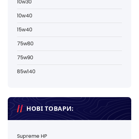
10w30
10w40
15w40
75w80
75w90
85w140
НОВІ ТОВАРИ:
Supreme HP