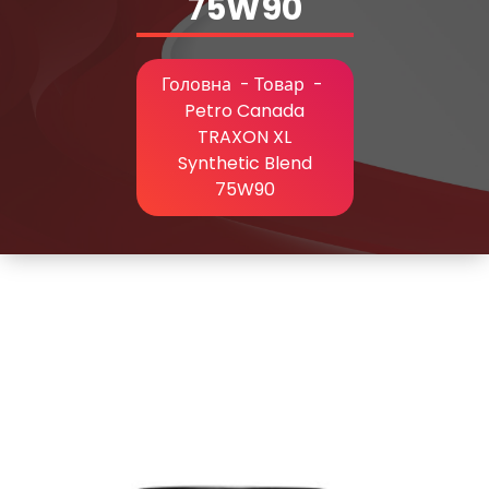
75W90
Головна
-
Товар
-
Petro Canada
TRAXON XL
Synthetic Blend
75W90