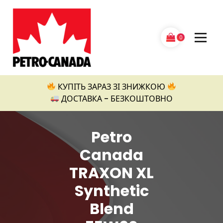
Перейти
до
контенту
0
Petro Canada
КУПІТЬ ЗАРАЗ ЗІ ЗНИЖКОЮ
ДОСТАВКА - БЕЗКОШТОВНО
Petro
Canada
TRAXON XL
Synthetic
Blend