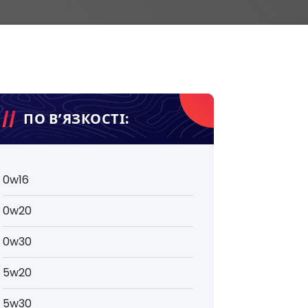
ПО В’ЯЗКОСТІ:
0w16
0w20
0w30
5w20
5w30