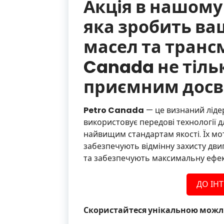
Акція в нашому
яка зробить ва
масел та трансм
Canada не тіль
приємним досв
Petro Canada
— це визнаний лідер
використовує передові технології д
найвищим стандартам якості. Їх мот
забезпечують відмінну захисту двиг
та забезпечують максимальну ефек
ДО ІН
Скористайтеся унікальною можл