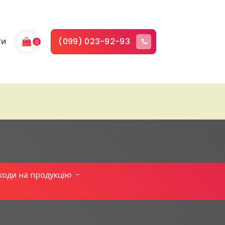
ти
(099) 023-92-93
0
коди на продукцію
-