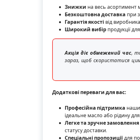
Знижки
на весь асортимент м
Безкоштовна доставка
при з
Гарантія якості
від виробника 
Широкий вибір
продукції для
Акція діє обмежений час
, т
зараз, щоб скористатися ци
Додаткові переваги для вас:
Професійна підтримка
наших
ідеальне масло або рідину для
Легке та зручне замовлення
статусу доставки.
Спеціальні пропозиції
для по