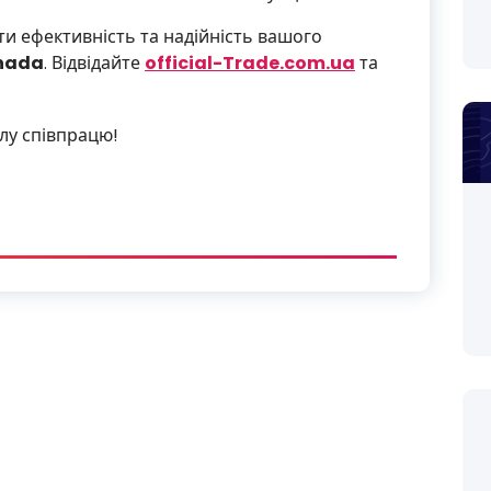
и ефективність та надійність вашого
nada
. Відвідайте
official-Trade.com.ua
та
алу співпрацю!