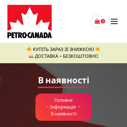
Перейти
до
контенту
0
Petro Canada
КУПІТЬ ЗАРАЗ ЗІ ЗНИЖКОЮ
ДОСТАВКА - БЕЗКОШТОВНО
В наявності
Головна
-
Інформація
-
В наявності