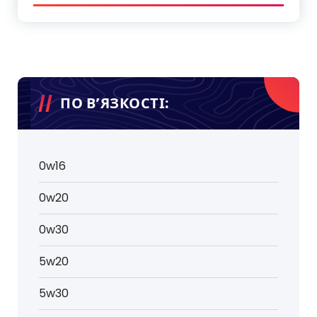
ПО В’ЯЗКОСТІ:
0w16
0w20
0w30
5w20
5w30