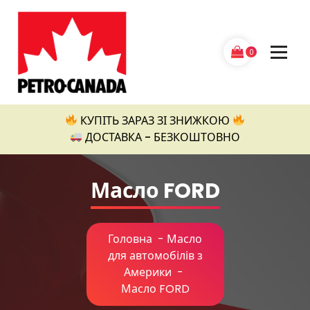
Перейти
до
контенту
0
Petro Canada
КУПІТЬ ЗАРАЗ ЗІ ЗНИЖКОЮ
ДОСТАВКА - БЕЗКОШТОВНО
Масло FORD
Головна
-
Масло
для автомобілів з
Америки
-
Масло FORD